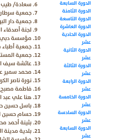
الدورة السابعة
سعادة/ طيب 
الدورة الثامنة
جمعية سرطان
الدورة التاسعة
جمعية دار ا
الدورة العاشرة
لجنة أصدقاء 
الدورة الحادية
مؤسسة دبي 
عشر
جمعية أطباء 
الدورة الثانية
جمعية المستق
عشر
عائشة سيف ا
الدورة الثالثة
محمد سمير 
عشر
نورة ناصر الكر
الدورة الرابعة
فاطمة مصبح
عشر
هنا علي عبد 
الدورة الخامسة
عشر
باسل حسين ح
الدورة السادسة
حسام حسين ا
عشر
بثينة أحمد 
الدورة السابعة
بلدية مدينة ا
عشر
مؤسسة الشارق