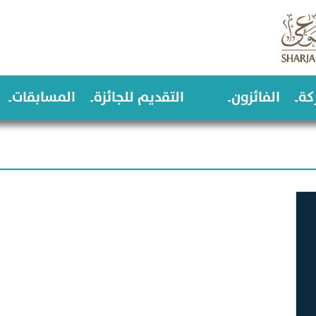
كة
الفائزون
التقديم للجائزة
المسابقات