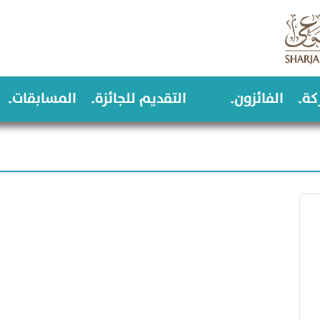
كة
الفائزون
التقديم للجائزة
المسابقات